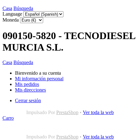
Casa
Búsqueda
Language
Moneda
090150-5820 - TECNODIESEL
MURCIA S.L.
Casa
Búsqueda
Bienvenido a su cuenta
Mi información personal
Mis pedidos
Mis direcciones
Cerrar sesión
Impulsado Por
PrestaShop
•
Ver toda la web
Carro
Impulsado Por
PrestaShop
•
Ver toda la web