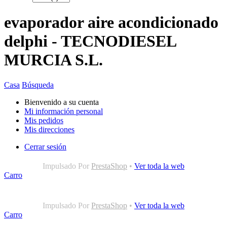
evaporador aire acondicionado
delphi - TECNODIESEL
MURCIA S.L.
Casa
Búsqueda
Bienvenido a su cuenta
Mi información personal
Mis pedidos
Mis direcciones
Cerrar sesión
Impulsado Por
PrestaShop
•
Ver toda la web
Carro
Impulsado Por
PrestaShop
•
Ver toda la web
Carro