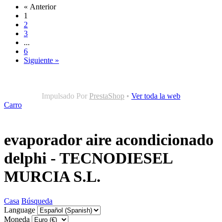
« Anterior
1
2
3
...
6
Siguiente »
Impulsado Por
PrestaShop
•
Ver toda la web
Carro
evaporador aire acondicionado
delphi - TECNODIESEL
MURCIA S.L.
Casa
Búsqueda
Language
Moneda